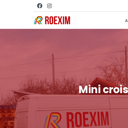
A
Mini
croi