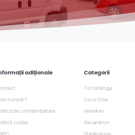
nformații
adiționale
Categorii
ontact
Tot catalogul
um cumpăr?
Coca-Cola
olitică de confidențialitate
Heineken
olitică cookie
Alexandrion
NPC
Stanlinskaya