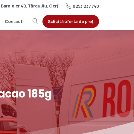
Barajelor 4B, Târgu Jiu, Gorj
0253 237 740
Solicită oferta de preț
Contact
acao
185g