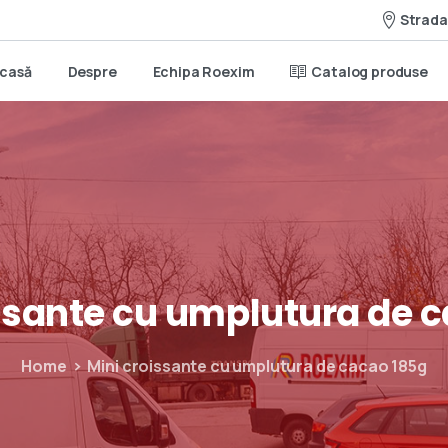
Strada 
casă
Despre
Echipa Roexim
Catalog produse
ssante
cu
umplutura
de
c
Home
Mini croissante cu umplutura de cacao 185g