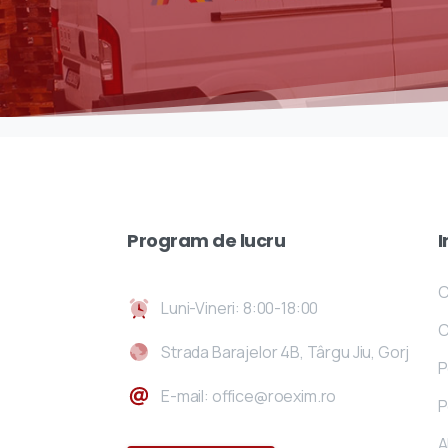
Program
de
lucru
I
C
Luni-Vineri: 8:00-18:00
C
Strada Barajelor 4B, Târgu Jiu, Gorj
P
E-mail: office@roexim.ro
P
A