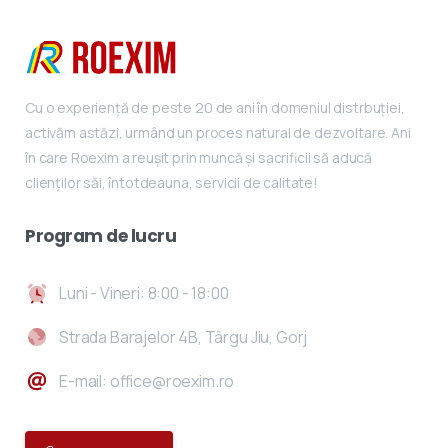
Cu o experiență de peste 20 de ani în domeniul distrbuției,
activăm astăzi, urmând un proces natural de dezvoltare. Ani
în care Roexim a reușit prin muncă și sacrificii să aducă
clienților săi, întotdeauna, servicii de calitate!
Program
de
lucru
Luni - Vineri: 8:00 - 18:00
Strada Barajelor 4B, Târgu Jiu, Gorj
E-mail: office@roexim.ro