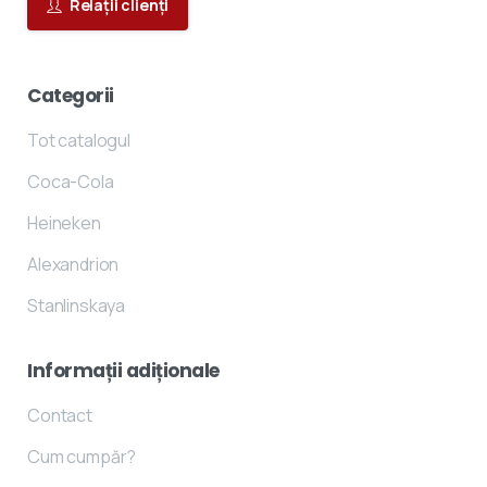
Relații clienți
Categorii
Tot catalogul
Coca-Cola
Heineken
Alexandrion
Stanlinskaya
Informații
adiționale
Contact
Cum cumpăr?