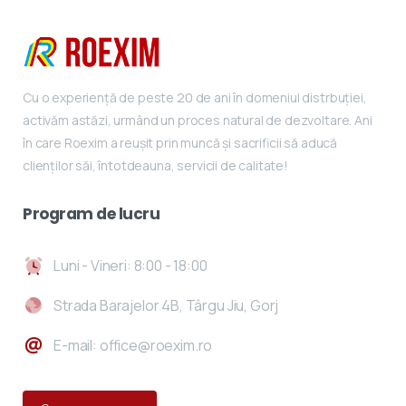
Cu o experiență de peste 20 de ani în domeniul distrbuției,
activăm astăzi, urmând un proces natural de dezvoltare. Ani
în care Roexim a reușit prin muncă și sacrificii să aducă
clienților săi, întotdeauna, servicii de calitate!
Program
de
lucru
Luni - Vineri: 8:00 - 18:00
Strada Barajelor 4B, Târgu Jiu, Gorj
E-mail: office@roexim.ro