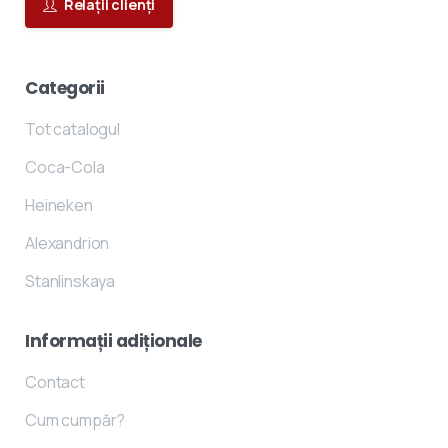
Relații clienți
Categorii
Tot catalogul
Coca-Cola
Heineken
Alexandrion
Stanlinskaya
Informații
adiționale
Contact
Cum cumpăr?