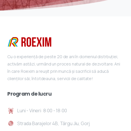
Cu o experiență de peste 20 de ani în domeniul distrbuției,
activăm astăzi, urmând un proces natural de dezvoltare. Ani
în care Roexim a reușit prin muncă și sacrificii să aducă
clienților săi, întotdeauna, servicii de calitate!
Program
de
lucru
Luni - Vineri: 8:00 - 18:00
Strada Barajelor 4B, Târgu Jiu, Gorj