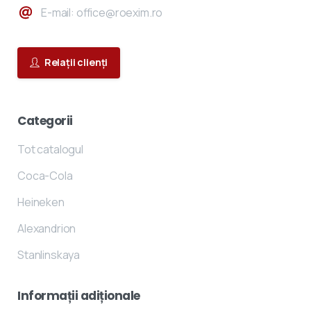
E-mail: office@roexim.ro
Relații clienți
Categorii
Tot catalogul
Coca-Cola
Heineken
Alexandrion
Stanlinskaya
Informații
adiționale