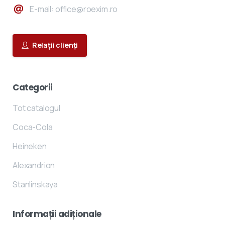
E-mail: office@roexim.ro
Relații clienți
Categorii
Tot catalogul
Coca-Cola
Heineken
Alexandrion
Stanlinskaya
Informații
adiționale