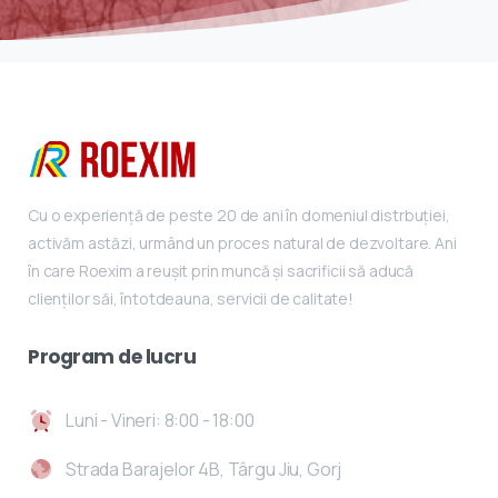
Cu o experiență de peste 20 de ani în domeniul distrbuției,
activăm astăzi, urmând un proces natural de dezvoltare. Ani
în care Roexim a reușit prin muncă și sacrificii să aducă
clienților săi, întotdeauna, servicii de calitate!
Program
de
lucru
Luni - Vineri: 8:00 - 18:00
Strada Barajelor 4B, Târgu Jiu, Gorj