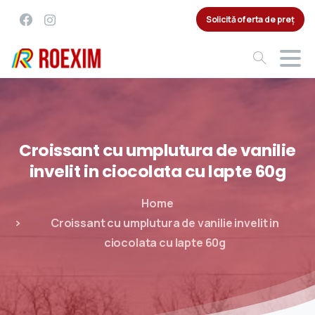
Solicită oferta de preț
Croissant
cu
umplutura
de
vanilie
invelit
in
ciocolata
cu
lapte
60g
Home
Croissant cu umplutura de vanilie invelit in
ciocolata cu lapte 60g