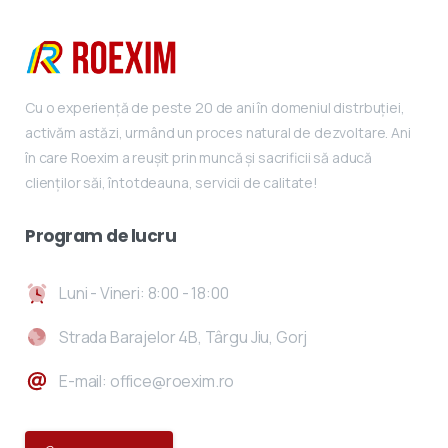
Cu o experiență de peste 20 de ani în domeniul distrbuției,
activăm astăzi, urmând un proces natural de dezvoltare. Ani
în care Roexim a reușit prin muncă și sacrificii să aducă
clienților săi, întotdeauna, servicii de calitate!
Program
de
lucru
Luni - Vineri: 8:00 - 18:00
Strada Barajelor 4B, Târgu Jiu, Gorj
E-mail: office@roexim.ro