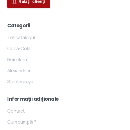
Relații clienți
Categorii
Tot catalogul
Coca-Cola
Heineken
Alexandrion
Stanlinskaya
Informații
adiționale
Contact
Cum cumpăr?