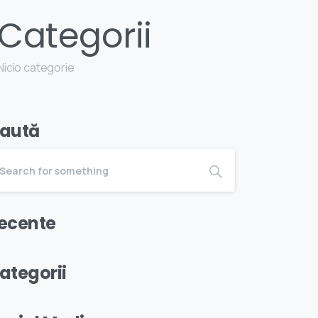
Categorii
Nicio categorie
aută
ecente
ategorii