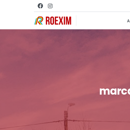
A
marc