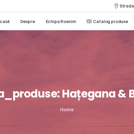
Strada 
casă
Despre
Echipa Roexim
Catalog produse
a_produse:
Hațegana
&
Home