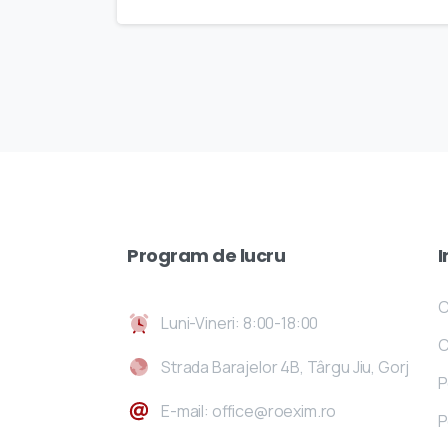
Program
de
lucru
I
C
Luni-Vineri: 8:00-18:00
C
Strada Barajelor 4B, Târgu Jiu, Gorj
P
E-mail: office@roexim.ro
P