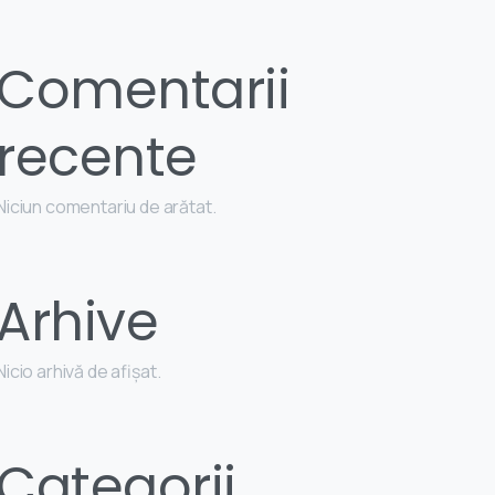
Comentarii
recente
Niciun comentariu de arătat.
Arhive
Nicio arhivă de afișat.
Categorii