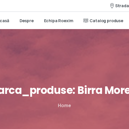
Strada 
casă
Despre
Echipa Roexim
Catalog produse
rca_produse:
Birra
More
Home